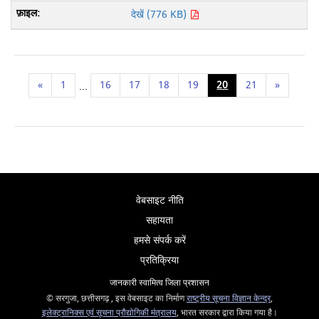
देखें (776 KB)
«
1
16
17
18
19
20
21
»
...
वेबसाइट नीति
सहायता
हमसे संपर्क करें
प्रतिक्रिया
जानकारी स्वामित्व जिला प्रशासन
© सरगुजा, छत्तीसगढ़ , इस वेबसाइट का निर्माण
राष्ट्रीय सूचना विज्ञान केन्द्र
,
इलेक्ट्रानिक्स एवं सूचना प्रौद्योगिकी मंत्रालय
, भारत सरकार द्वारा किया गया है।