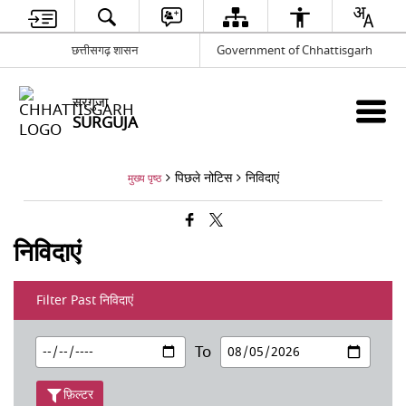
छत्तीसगढ़ शासन
Government of Chhattisgarh
सरगुजा
SURGUJA
पिछले नोटिस
निविदाएं
मुख्य पृष्ठ
निविदाएं
Filter Past निविदाएं
To
फ़िल्टर