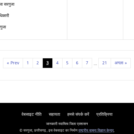
ला सरगुजा
धिकारी
गुजा
«
Prev
1
2
3
4
5
6
7
21
अगला
»
...
वेबसाइट नीति
सहायता
हमसे संपर्क करें
प्रतिक्रिया
जानकारी स्वामित्व जिला प्रशासन
© सरगुजा, छत्तीसगढ़ , इस वेबसाइट का निर्माण
राष्ट्रीय सूचना विज्ञान केन्द्र
,